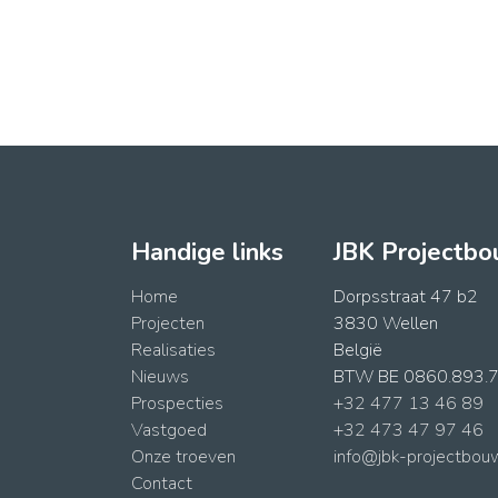
Handige links
JBK Projectb
Home
Dorpsstraat 47 b2
Projecten
3830 Wellen
Realisaties
België
Nieuws
BTW BE 0860.893.
Prospecties
+32 477 13 46 89
Vastgoed
+32 473 47 97 46
Onze troeven
info@jbk-projectbou
Contact