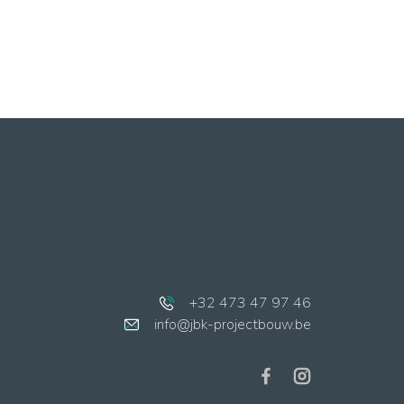
+32 473 47 97 46
info@jbk-projectbouw.be