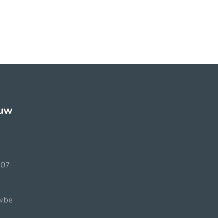
ouw
707
w.be