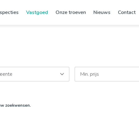
specties
Vastgoed
Onze troeven
Nieuws
Contact
eente
uw zoekwensen.