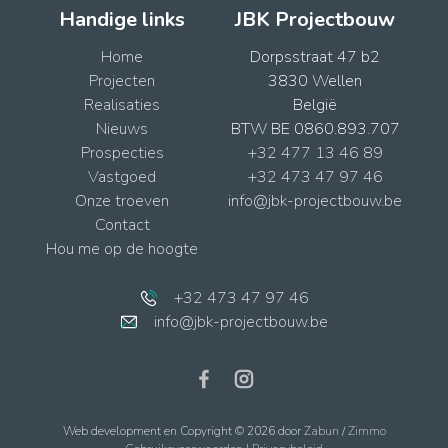
Handige links
JBK Projectbouw
Home
Dorpsstraat 47 b2
Projecten
3830 Wellen
Realisaties
België
Nieuws
BTW BE 0860.893.707
Prospecties
+32 477 13 46 89
Vastgoed
+32 473 47 97 46
Onze troeven
info@jbk-projectbouw.be
Contact
Hou me op de hoogte
+32 473 47 97 46
info@jbk-projectbouw.be
Web development en Copyright © 2026 door
Zabun
/
Zimmo