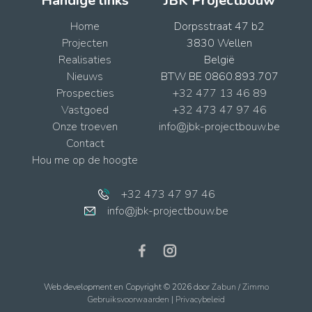
Handige links
JBK Projectbouw
Home
Dorpsstraat 47 b2
Projecten
3830 Wellen
Realisaties
België
Nieuws
BTW BE 0860.893.707
Prospecties
+32 477 13 46 89
Vastgoed
+32 473 47 97 46
Onze troeven
info@jbk-projectbouw.be
Contact
Hou me op de hoogte
+32 473 47 97 46
info@jbk-projectbouw.be
Web development en Copyright © 2026 door
Zabun
/
Zimmo
Gebruiksvoorwaarden
|
Privacybeleid