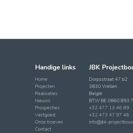
Handige links
JBK Projectb
Home
Dorpsstraat 47 b2
Projecten
3830 Wellen
Realisaties
België
Nieuws
BTW BE 0860.893.
Prospecties
+32 477 13 46 89
Vastgoed
+32 473 47 97 46
Onze troeven
info@jbk-projectbou
Contact