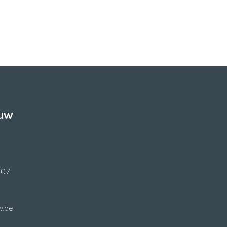
ouw
707
w.be