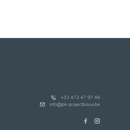
+32 473 47 97 46
info@jbk-projectbouw.be