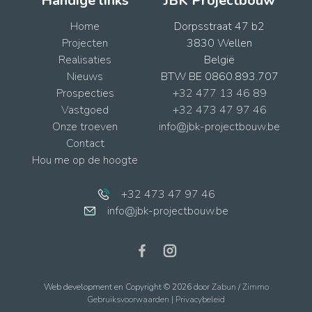
Handige links
JBK Projectbouw
Home
Dorpsstraat 47 b2
Projecten
3830 Wellen
Realisaties
België
Nieuws
BTW BE 0860.893.707
Prospecties
+32 477 13 46 89
Vastgoed
+32 473 47 97 46
Onze troeven
info@jbk-projectbouw.be
Contact
Hou me op de hoogte
+32 473 47 97 46
info@jbk-projectbouw.be
Web development en Copyright © 2026 door
Zabun
/
Zimmo
Gebruiksvoorwaarden
|
Privacybeleid