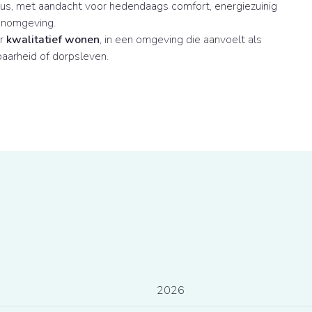
ieus, met aandacht voor hedendaags comfort, energiezuinig
enomgeving.
or
kwalitatief wonen
, in een omgeving die aanvoelt als
baarheid of dorpsleven.
2026