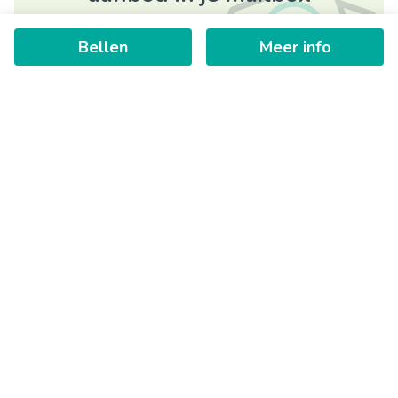
Bellen
Meer info
Schrijf je in
+
−