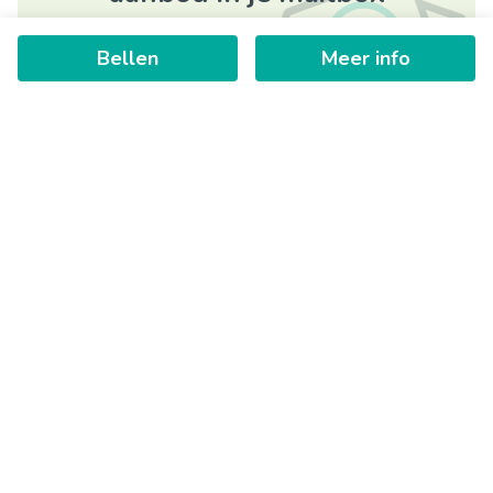
Bellen
Meer info
Schrijf je in
+
−